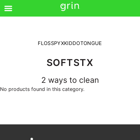
Pereiti
prie
turinio
FLOSSPYX
KIDDO
TONGUE
SOFTSTX
2 ways to clean
No products found in this category.