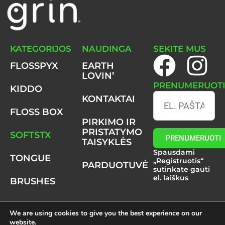
KATEGORIJOS
NAUDINGA
SEKITE MUS
F
I
FLOSSPYX
EARTH
LOVIN’
a
n
PRENUMERUOT
KIDDO
KONTAKTAI
c
s
FLOSS BOX
PIRKIMO IR
e
t
PRISTATYMO
SOFTSTX
PRENUMERUOTI
TAISYKLĖS
b
a
Spausdami
TONGUE
„Registruotis“
PARDUOTUVĖ
o
g
sutinkate gauti
el. laiškus
BRUSHES
o
r
We are using cookies to give you the best experience on our
© 2025 Grin . All Rights Reserved.
k
a
website.